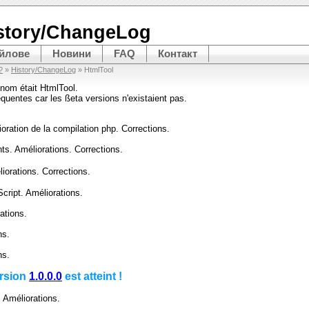
story/ChangeLog
йлове
Новини
FAQ
Контакт
?
»
History/ChangeLog
» HtmlTool
nom était HtmlTool.
équentes car les ßeta versions n'existaient pas.
oration de la compilation php. Corrections.
ts. Améliorations. Corrections.
liorations. Corrections.
cript. Améliorations.
ations.
ns.
ns.
ersion
1.0.0.0
est atteint !
. Améliorations.