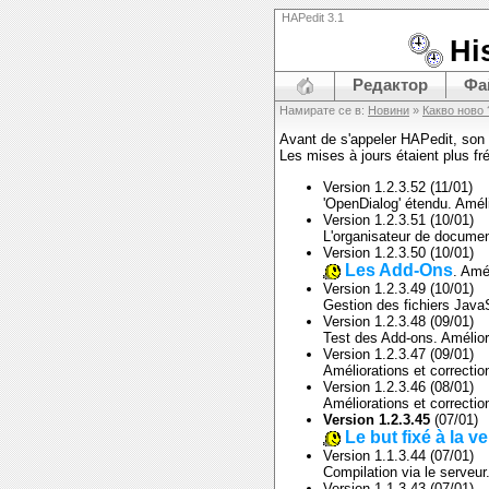
HAPedit 3.1
Hi
Редактор
Фа
Намирате се в:
Новини
»
Какво ново 
Avant de s'appeler HAPedit, son 
Les mises à jours étaient plus fr
Version 1.2.3.52 (11/01)
'OpenDialog' étendu. Améli
Version 1.2.3.51 (10/01)
L'organisateur de documen
Version 1.2.3.50 (10/01)
Les Add-Ons
. Amé
Version 1.2.3.49 (10/01)
Gestion des fichiers JavaS
Version 1.2.3.48 (09/01)
Test des Add-ons. Amélior
Version 1.2.3.47 (09/01)
Améliorations et correctio
Version 1.2.3.46 (08/01)
Améliorations et correctio
Version 1.2.3.45
(07/01)
Le but fixé à la v
Version 1.1.3.44 (07/01)
Compilation via le serveur
Version 1.1.3.43 (07/01)