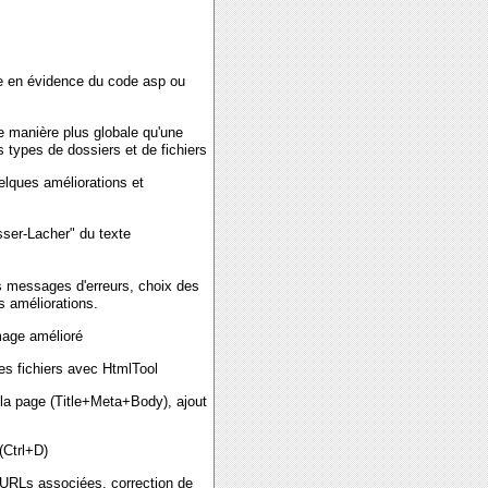
se en évidence du code asp ou
e manière plus globale qu'une
 types de dossiers et de fichiers
elques améliorations et
sser-Lacher" du texte
es messages d'erreurs, choix des
 améliorations.
image amélioré
des fichiers avec HtmlTool
e la page (Title+Meta+Body), ajout
(Ctrl+D)
s URLs associées, correction de