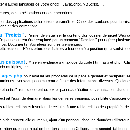
r d'autres langages de votre choix : JavaScript, VBScript, ...
res, des améliorations et des corrections.
cer des applications selon divers paramètres, Choix des couleurs pour la mi
ons et des corrections.
 "Projets"
: Permet de visualiser le contenu d'un dossier de projet Web d
 Ce panneau sera être remplacé par un panneau "Dossiers" pour gérer plusieurs
cros, Documents. Vos idées sont les bienvenues.
te version : Réouverture des fichiers à leur dernière position (mru seuls), qu
lus puissant
: Mise en évidence syntaxique du code html, asp et php, "Gli
do multiples, etc.
 pages php
pour évaluer les propriétés de la page à générer et récupérer l
amiques. Nouveau panneau pour afficher des informations diverses. Quelques
ot entier", remplacement du texte, panneau d'édition et visualisation d'une 
chait l'appli de démarrer dans les dernières versions, possibilité d'associer 
s tables, édition et insertion de cellules à une table, édition des propriétés d
r, aide contextuelle du menu, ajout d'un panneau dans les données utilisateur 
nisation du menu, ajout de bouttons, fonction Collage/Filtre spécial, table de