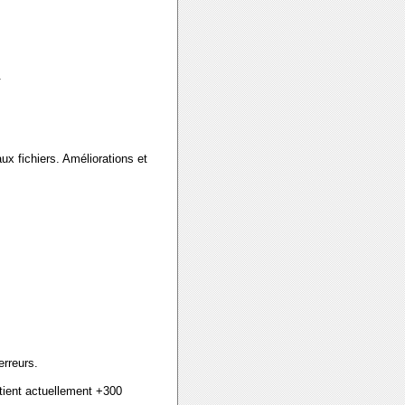
.
x fichiers. Améliorations et
erreurs.
ntient actuellement
+300