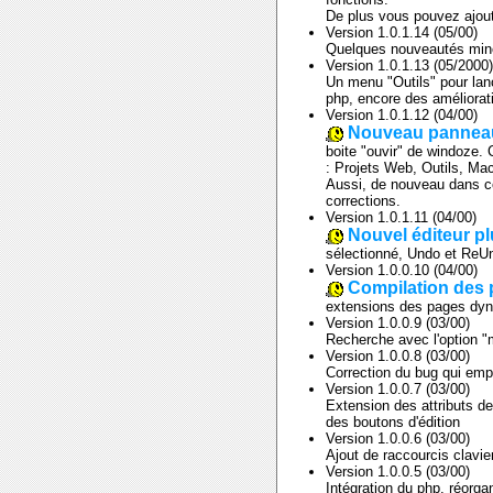
De plus vous pouvez ajoute
Version 1.0.1.14 (05/00)
Quelques nouveautés mineu
Version 1.0.1.13 (05/2000)
Un menu "Outils" pour lan
php, encore des améliorati
Version 1.0.1.12 (04/00)
Nouveau panneau
boite "ouvir" de windoze.
: Projets Web, Outils, Ma
Aussi, de nouveau dans cet
corrections.
Version 1.0.1.11 (04/00)
Nouvel éditeur p
sélectionné, Undo et ReUn
Version 1.0.0.10 (04/00)
Compilation des
extensions des pages dyn
Version 1.0.0.9 (03/00)
Recherche avec l'option "m
Version 1.0.0.8 (03/00)
Correction du bug qui empê
Version 1.0.0.7 (03/00)
Extension des attributs de
des boutons d'édition
Version 1.0.0.6 (03/00)
Ajout de raccourcis clavie
Version 1.0.0.5 (03/00)
Intégration du php, réorga