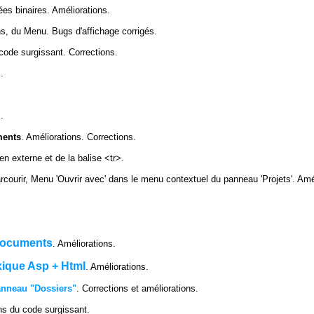
s binaires. Améliorations.
s, du Menu. Bugs d'affichage corrigés.
code surgissant. Corrections.
.
.
ments
. Améliorations. Corrections.
ien externe et de la balise <tr>.
courir, Menu 'Ouvrir avec' dans le menu contextuel du panneau 'Projets'. Amé
documents
. Améliorations.
xique Asp + Html
. Améliorations.
anneau "Dossiers"
. Corrections et améliorations.
ns du code surgissant.