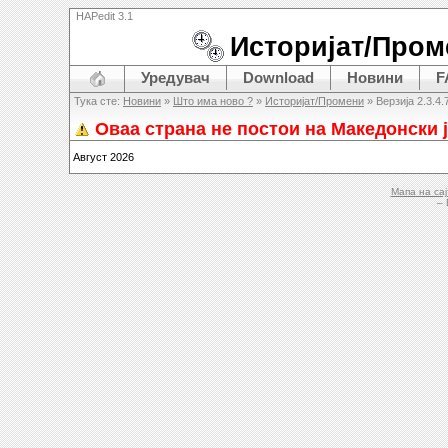
HAPedit 3.1
Историјат/Пром
Уредувач
Download
Новини
F
Тука сте:
Новини
»
Што има ново ?
»
Историјат/Промени
» Верзија 2.3.4.
Оваа страна не постои на Македонски ј
Август 2026
Мапа на сај
– 