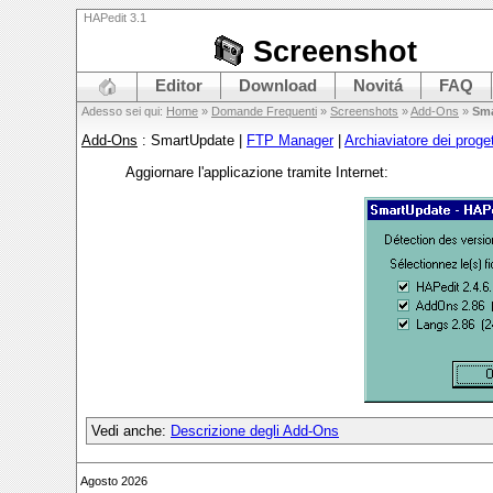
HAPedit 3.1
Screenshot
Editor
Download
Novitá
FAQ
Adesso sei qui:
Home
»
Domande Frequenti
»
Screenshots
»
Add-Ons
»
Sma
Add-Ons
: SmartUpdate |
FTP Manager
|
Archiaviatore dei proget
Aggiornare l'applicazione tramite Internet:
Vedi anche:
Descrizione degli Add-Ons
Agosto 2026