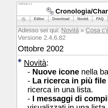
HAPedit 3.1
Cronologia/Cha
Editor
Download
Novitá
FAQ
Adesso sei qui:
Novitá
»
Cosa c'
Versione 2.4.6.82
Ottobre 2002
Novità
:
-
Nuove icone
nella ba
-
La
ricerca in più file
ricerca in una lista.
-
I messaggi di compi
visualizzati in una lista.