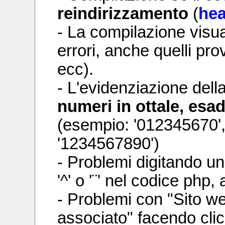
reindirizzamento
(
he
- La compilazione visua
errori, anche quelli pro
ecc).
- L'evidenziazione della
numeri in ottale, esa
(esempio: '012345670'
'1234567890')
- Problemi digitando u
'^' o '¨' nel codice php, 
- Problemi con "Sito we
associato" facendo clic