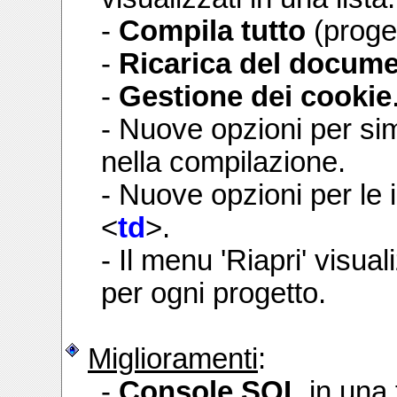
-
Compila tutto
(proge
-
Ricarica del docume
-
Gestione dei cookie
- Nuove opzioni per si
nella compilazione.
- Nuove opzioni per le 
<
td
>.
- Il menu 'Riapri' visua
per ogni progetto.
Miglioramenti
:
-
Console SQL
in una 