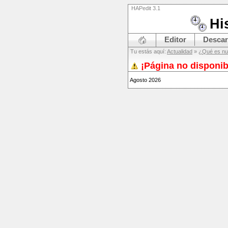
HAPedit 3.1
Hi
Editor
Desca
Tu estás aquí:
Actualidad
»
¿Qué es n
¡Página no disponib
Agosto 2026