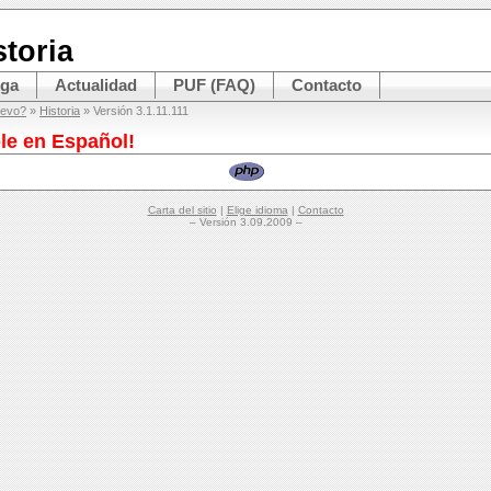
storia
rga
Actualidad
PUF (FAQ)
Contacto
uevo?
»
Historia
» Versión 3.1.11.111
le en Español!
Carta del sitio
|
Elige idioma
|
Contacto
– Versión 3.09.2009 –