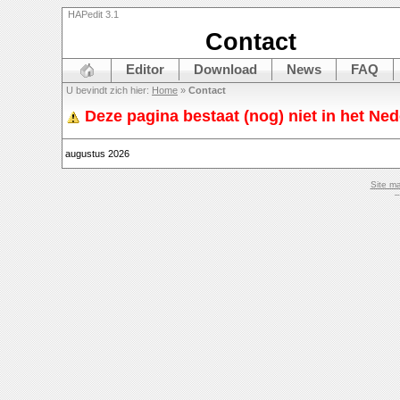
HAPedit 3.1
Contact
Editor
Download
News
FAQ
U bevindt zich hier:
Home
»
Contact
Deze pagina bestaat (nog) niet in het Ne
augustus 2026
Site m
–