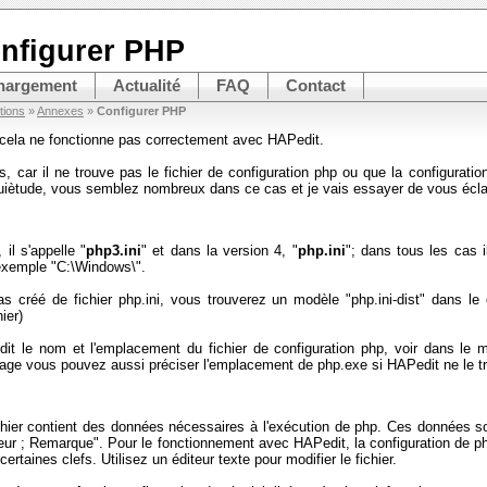
nfigurer PHP
hargement
Actualité
FAQ
Contact
tions
»
Annexes
»
Configurer PHP
 cela ne fonctionne pas correctement avec HAPedit.
s, car il ne trouve pas le fichier de configuration php ou que la configurati
quiètude, vous semblez nombreux dans ce cas et je vais essayer de vous éclai
il s'appelle "
php3.ini
" et dans la version 4, "
php.ini
"; dans tous les cas i
exemple "C:\Windows\".
pas créé de fichier php.ini, vous trouverez un modèle "php.ini-dist" dans le
ier)
it le nom et l'emplacement du fichier de configuration php, voir dans le m
age vous pouvez aussi préciser l'emplacement de php.exe si HAPedit ne le t
chier contient des données nécessaires à l'exécution de php. Ces données s
eur ; Remarque". Pour le fonctionnement avec HAPedit, la configuration de php
ertaines clefs. Utilisez un éditeur texte pour modifier le fichier.