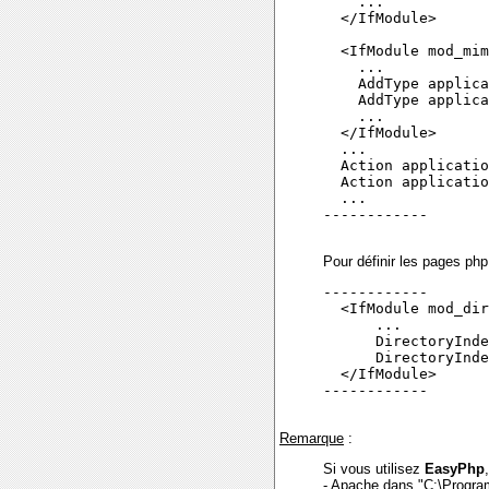
    ...

  </IfModule>

  <IfModule mod_mim
    ...

    AddType applica
    AddType applica
    ...

  </IfModule>

  ...

  Action applicatio
  Action applicatio
  ...

------------

Pour définir les pages ph
------------

  <IfModule mod_dir
      ...

      DirectoryInde
      DirectoryInde
  </IfModule>

------------

Remarque
:
Si vous utilisez
EasyPhp
- Apache dans "C:\Progr