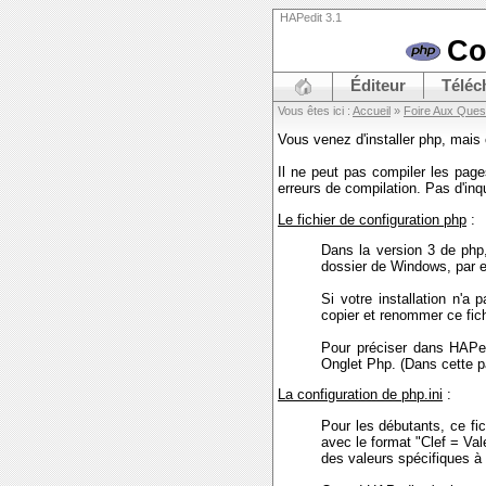
HAPedit 3.1
Co
Éditeur
Téléc
Vous êtes ici :
Accueil
»
Foire Aux Ques
Vous venez d'installer php, mais
Il ne peut pas compiler les page
erreurs de compilation. Pas d'in
Le fichier de configuration php
:
Dans la version 3 de php, 
dossier de Windows, par 
Si votre installation n'a 
copier et renommer ce fich
Pour préciser dans HAPed
Onglet Php. (Dans cette p
La configuration de php.ini
:
Pour les débutants, ce fi
avec le format "Clef = Val
des valeurs spécifiques à c