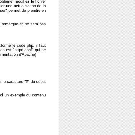
oblème; modifiez le fichier
uer une actualisation de la
liser" permet de prendre en
ne remarque et ne sera pas
sforme le code php, il faut
on est "httpd.conf" qui se
cumentation d'Apache)
r le caractère "#" du début
ici un exemple du contenu