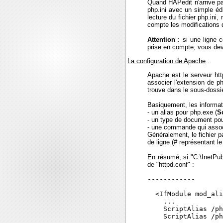
Quand HAPedit n'arrive pas
php.ini avec un simple édi
lecture du fichier php.ini
compte les modifications d
Attention
: si une ligne 
prise en compte; vous deve
La configuration de Apache
:
Apache est le serveur http
associer l'extension de p
trouve dans le sous-dossie
Basiquement, les informatio
- un alias pour php.exe (
S
- un type de document pour
- une commande qui assoc
Généralement, le fichier p
de ligne (# représentant l
En résumé, si "C:\InetPu
de "httpd.conf" :
------------

  <IfModule mod_ali
    ...

    ScriptAlias /ph
    ScriptAlias /ph