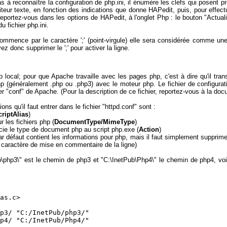
 à reconnaître la configuration de php.ini, il énumère les clefs qui posent pr
teur texte, en fonction des indications que donne HAPedit, puis, pour effect
, reportez-vous dans les options de HAPedit, à l'onglet Php : le bouton "Actua
u fichier php.ini.
commence par le caractère ';' (point-virgule) elle sera considérée comme u
z donc supprimer le ';' pour activer la ligne.
 local; pour que Apache travaille avec les pages php, c'est à dire qu'il tran
hp (généralement .php ou .php3) avec le moteur php. Le fichier de configurati
r "conf" de Apache. (Pour la description de ce fichier, reportez-vous à la do
ns qu'il faut entrer dans le fichier "httpd.conf" sont :
criptAlias
)
 les fichiers php (
DocumentType/MimeType
)
ie le type de document php au script php.exe (
Action
)
ar défaut contient les informations pour php, mais il faut simplement supprime
e caractère de mise en commentaire de la ligne)
b\php3\" est le chemin de php3 et "C:\InetPub\Php4\" le chemin de php4, vo
as.c>

p3/ "C:/InetPub/php3/"

p4/ "C:/InetPub/Php4/"
