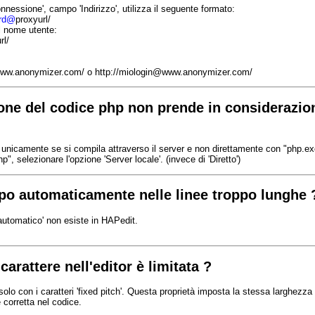
onnessione', campo 'Indirizzo', utilizza il seguente formato:
ord@
proxyurl/
il nome utente:
rl/
www.anonymizer.com/ o http://miologin@www.anonymizer.com/
one del codice php non prende in considerazio
 unicamente se si compila attraverso il server e non direttamente con "php.ex
p", selezionare l'opzione 'Server locale'. (invece di 'Diretto')
po automaticamente nelle linee troppo lunghe 
automatico' non esiste in HAPedit.
carattere nell'editor è limitata ?
olo con i caratteri 'fixed pitch'. Questa proprietà imposta la stessa larghezza al 
corretta nel codice.