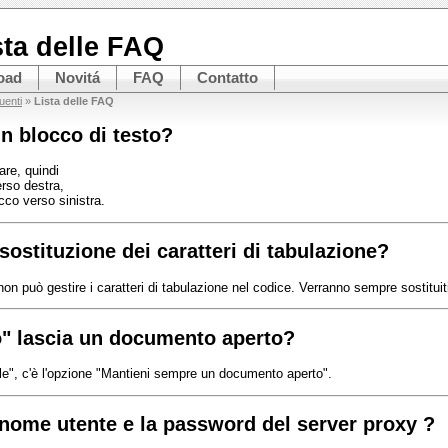
sta delle FAQ
oad
Novitá
FAQ
Contatto
enti
»
Lista delle FAQ
un blocco di testo?
are, quindi
erso destra,
occo verso sinistra.
sostituzione dei caratteri di tabulazione?
on può gestire i caratteri di tabulazione nel codice. Verranno sempre sostituit
o" lascia un documento aperto?
File", c'è l'opzione "Mantieni sempre un documento aperto".
 nome utente e la password del server proxy ?