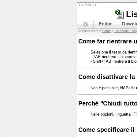
HAPedit 3.1
Li
Editor
Downl
Adesso sei qui:
Home
»
Domande Frequ
Come far rientrare 
Seleziona il testo da rientr
- TAB rientrerà il blocco v
- Shift+TAB rientrerà il bl
Come disattivare la 
Non è possibile; HAPedit n
Perché "Chiudi tutt
Nelle opzioni, linguetta "
Come specificare il