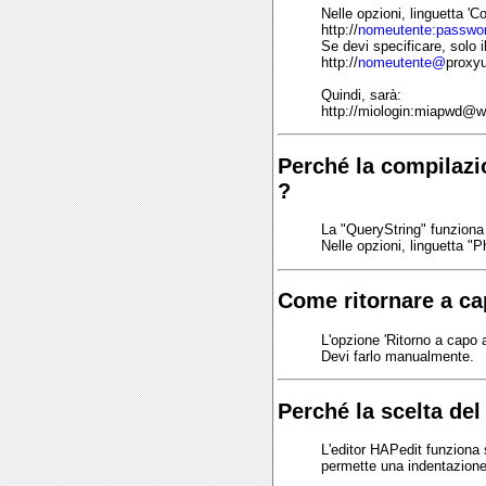
Nelle opzioni, linguetta 'C
http://
nomeutente:passw
Se devi specificare, solo 
http://
nomeutente@
proxyu
Quindi, sarà:
http://miologin:miapwd@
Perché la compilazi
?
La "QueryString" funziona
Nelle opzioni, linguetta "Ph
Come ritornare a ca
L'opzione 'Ritorno a capo 
Devi farlo manualmente.
Perché la scelta del 
L'editor HAPedit funziona s
permette una indentazione 