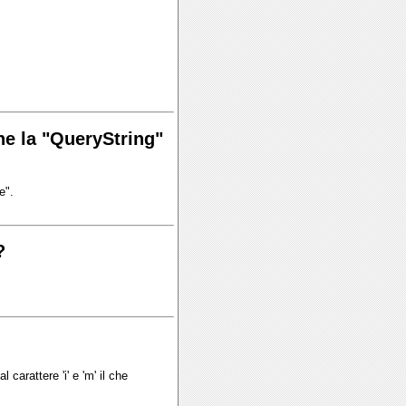
ne la "QueryString"
e".
?
carattere 'i' e 'm' il che