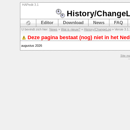
HAPedit 3.1
History/Change
Editor
Download
News
FAQ
U bevindt zich hier:
News
»
Wat is nieuw?
»
History/ChangeLog
» Versie 3.1.
Deze pagina bestaat (nog) niet in het Ne
augustus 2026
Site m
–