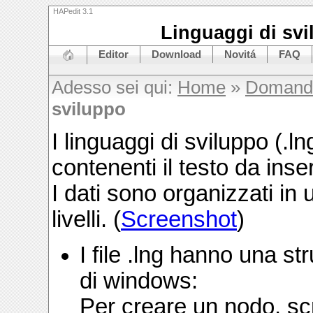
HAPedit 3.1
Linguaggi di sv
Editor
Download
Novitá
FAQ
Adesso sei qui:
Home
»
Domande
sviluppo
I linguaggi di sviluppo (.lng
contenenti il testo da inser
I dati sono organizzati in
livelli. (
Screenshot
)
I file .lng hanno una str
di windows:
Per creare un nodo, scri