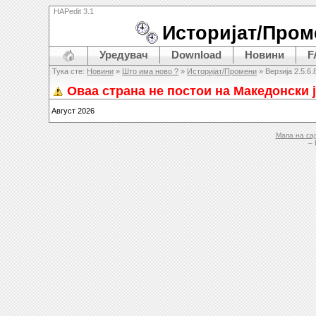
HAPedit 3.1
Историјат/Пром
Уредувач
Download
Новини
F
Тука сте:
Новини
»
Што има ново ?
»
Историјат/Промени
» Верзија 2.5.6.
Оваа страна не постои на Македонски ј
Август 2026
Мапа на сај
– 