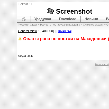
HAPedit 3.1
Screenshot
Уредувач
Download
Новини
F
Тука сте:
Старт
»
Најчесто поставувани прашања
»
Слики од екрани
»
Ge
General View
: [640×500] |
[1024×744]
Оваа страна не постои на Македонски ј
Август 2026
Мапа на сај
– 